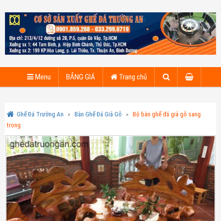
Menu
BẢNG GIÁ
Trang chủ
Ghế Đá Trường An
Bàn Ghế Đá Giả Gỗ
Bộ bàn ghế đá giả gỗ sang
trọng