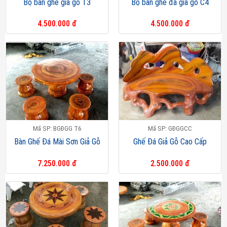
Bộ bàn ghế giả gỗ T3
Bộ bàn ghế đá giả gỗ C4
4.500.000 đ
4.500.000 đ
Mã SP: BGĐGG T6
Mã SP: GĐGGCC
Bàn Ghế Đá Mài Sơn Giả Gỗ
Ghế Đá Giả Gỗ Cao Cấp
7.250.000 đ
2.500.000 đ