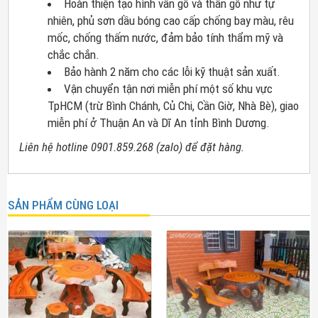
Hoàn thiện tạo hình vân gỗ và thân gỗ như tự
nhiên, phủ sơn dầu bóng cao cấp chống bay màu, rêu
mốc, chống thấm nước, đảm bảo tính thẩm mỹ và
chắc chắn.
Bảo hành 2 năm cho các lỗi kỹ thuật sản xuất.
Vận chuyển tận nơi miễn phí một số khu vực
TpHCM (trừ Bình Chánh, Củ Chi, Cần Giờ, Nhà Bè), giao
miễn phí ở Thuận An và Dĩ An tỉnh Bình Dương.
Liên hệ hotline 0901.859.268 (zalo) để đặt hàng.
SẢN PHẨM CÙNG LOẠI