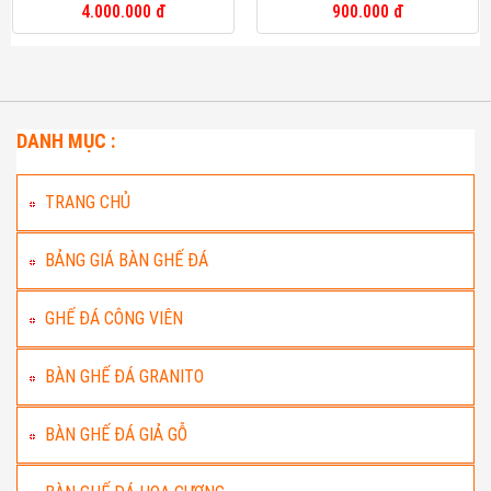
4.000.000 đ
900.000 đ
DANH MỤC :
TRANG CHỦ
BẢNG GIÁ BÀN GHẾ ĐÁ
GHẾ ĐÁ CÔNG VIÊN
BÀN GHẾ ĐÁ GRANITO
BÀN GHẾ ĐÁ GIẢ GỖ