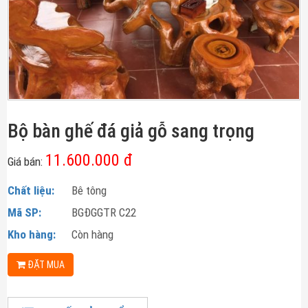
Bộ bàn ghế đá giả gỗ sang trọng
11.600.000 đ
Giá bán:
Chất liệu:
Bê tông
Mã SP:
BGĐGGTR C22
Kho hàng:
Còn hàng
ĐẶT MUA