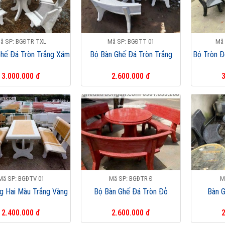
ã SP: BGĐTR TXL
Mã SP: BGĐTT 01
Mã
Ghế Đá Tròn Trắng Xám
Bộ Bàn Ghế Đá Tròn Trắng
Bộ Tròn Đ
3.000.000 đ
2.600.000 đ
3
Mã SP: BGĐTV 01
Mã SP: BGĐTR Đ
M
g Hai Màu Trắng Vàng
Bộ Bàn Ghế Đá Tròn Đỏ
Bàn 
2.400.000 đ
2.600.000 đ
2