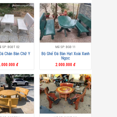
ã SP: BGĐT 02
Mã SP: BGĐ 11
Đá Chân Bàn Chữ Y
Bộ Ghế Đá Bàn Hạt Xoài Xanh
Ngọc
.000.000 đ
2.000.000 đ