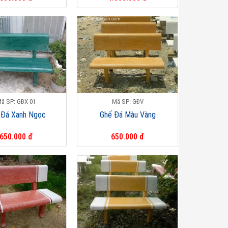
ã SP: GĐX-01
Mã SP: GĐV
 Đá Xanh Ngọc
Ghế Đá Màu Vàng
650.000 đ
650.000 đ