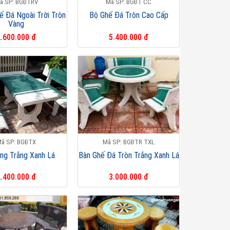
ã SP: BGĐTRV
Mã SP: BGĐT CC
ế Đá Ngoài Trời Tròn
Bộ Ghế Đá Tròn Cao Cấp
Vàng
.600.000 đ
5.400.000 đ
ã SP: BGĐTX
Mã SP: BGĐTR TXL
ng Trắng Xanh Lá
Bàn Ghế Đá Tròn Trắng Xanh Lá
.400.000 đ
3.000.000 đ