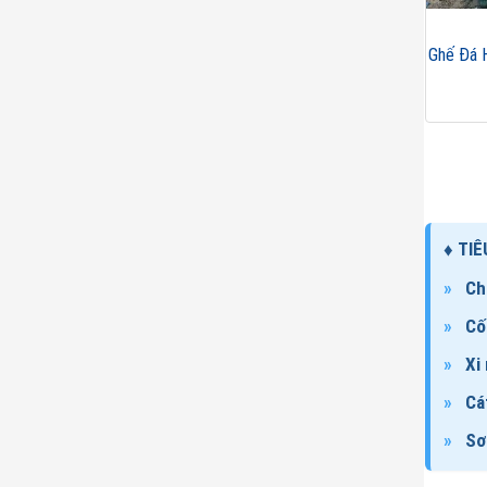
Ghế Đá 
TIÊ
Chấ
Cố
Xi
Cá
Sơ