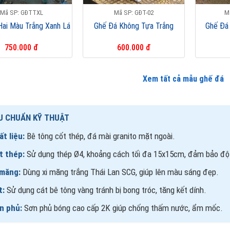
Mã SP: GĐTTXL
Mã SP: GĐT-02
M
Hai Màu Trắng Xanh Lá
Ghế Đá Không Tựa Trắng
Ghế Đá
750.000 đ
600.000 đ
Xem tất cả mẫu ghế đá
U CHUẨN KỸ THUẬT
t liệu:
Bê tông cốt thép, đá mài granito mặt ngoài.
t thép:
Sử dụng thép Ø4, khoảng cách tối đa 15x15cm, đảm bảo độ b
 măng:
Dùng xi măng trắng Thái Lan SCG, giúp lên màu sáng đẹp.
t:
Sử dụng cát bê tông vàng tránh bị bong tróc, tăng kết dính.
n phủ:
Sơn phủ bóng cao cấp 2K giúp chống thấm nước, ẩm mốc.