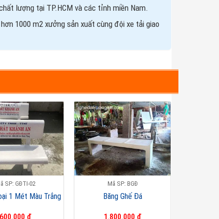
 chất lượng tại TP.HCM và các tỉnh miền Nam.
 hơn 1000 m2 xưởng sản xuất cùng đội xe tải giao
ã SP: GĐTI-02
Mã SP: BGĐ
oại 1 Mét Màu Trắng
Băng Ghế Đá
600.000 đ
1.800.000 đ