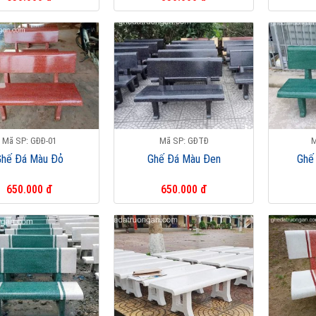
Mã SP: GĐĐ-01
Mã SP: GĐTĐ
M
Ghế Đá Màu Đỏ
Ghế Đá Màu Đen
Ghế
650.000 đ
650.000 đ