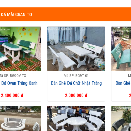
 ĐÁ MÀI GRANITO
Mã SP: BGĐOV TX
Mã SP: BGĐT 01
M
 Đá Ovan Trắng Xanh
Bàn Ghế Đá Chữ Nhật Trắng
Bàn Ghế
2.400.000 đ
2.000.000 đ
2