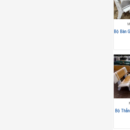
M
Bộ Bàn 
Bộ Thẳn