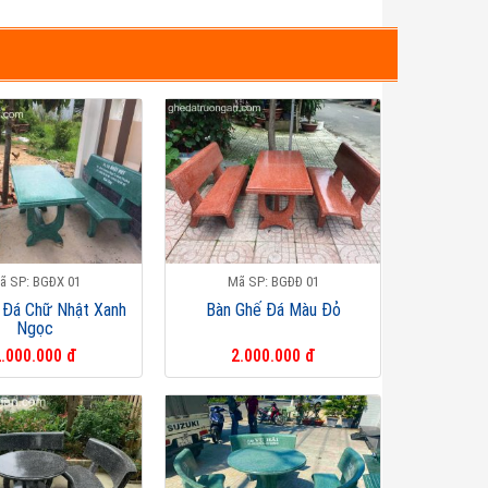
ã SP: BGĐX 01
Mã SP: BGĐĐ 01
 Đá Chữ Nhật Xanh
Bàn Ghế Đá Màu Đỏ
Ngọc
.000.000 đ
2.000.000 đ