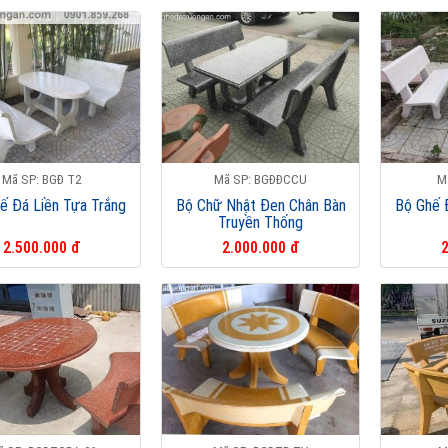
Mã SP: BGĐ T2
Mã SP: BGĐĐCCU
M
ế Đá Liền Tựa Trắng
Bộ Chữ Nhật Đen Chân Bàn
Bộ Ghế 
Truyền Thống
2.500.000 đ
2.000.000 đ
2