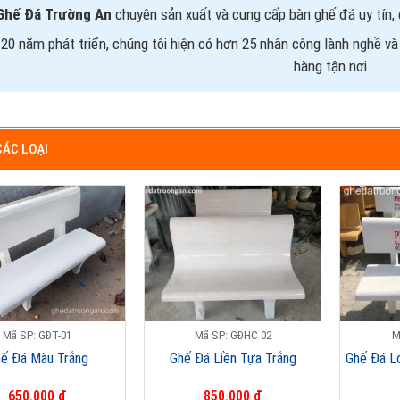
Ghế Đá Trường An
chuyên sản xuất và cung cấp bàn ghế đá uy tín,
20 năm phát triển, chúng tôi hiện có hơn 25 nhân công lành nghề và
hàng tận nơi.
CÁC LOẠI
Mã SP: GĐT-01
Mã SP: GĐHC 02
M
ế Đá Màu Trắng
Ghế Đá Liền Tựa Trắng
Ghế Đá L
650.000 đ
850.000 đ