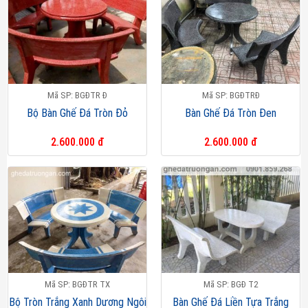
Mã SP: BGĐTR Đ
Mã SP: BGĐTRĐ
Bộ Bàn Ghế Đá Tròn Đỏ
Bàn Ghế Đá Tròn Đen
2.600.000 đ
2.600.000 đ
Mã SP: BGĐTR TX
Mã SP: BGĐ T2
Bộ Tròn Trắng Xanh Dương Ngôi
Bàn Ghế Đá Liền Tựa Trắng