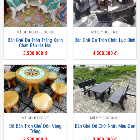
Mã SP: BGĐTR TXCHN
Mã SP: BGĐTR Đ
Bàn Ghế Đá Tròn Trắng Xanh
Bàn Ghế Đá Tròn Chân Lục Bình
Chân Bàn Hà Nội
3.500.000 đ
4.500.000 đ
Mã SP: BTGĐ VT
Mã SP: BGĐCNMĐ
Bộ Bàn Tròn Ghế Đôn Vàng
Bàn Ghê Đá Chữ Nhật Màu Đen
Trắng
3.500.000 đ
2.000.000 đ