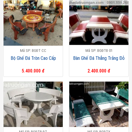
Mã SP: BGĐT CC
Mã SP: BGĐTĐ 01
Bộ Ghế Đá Tròn Cao Cấp
Bàn Ghế Đá Thẳng Trắng Đỏ
5.400.000 đ
2.400.000 đ
Mã SP: BGĐTR ĐT
Mã SP: BGĐTX