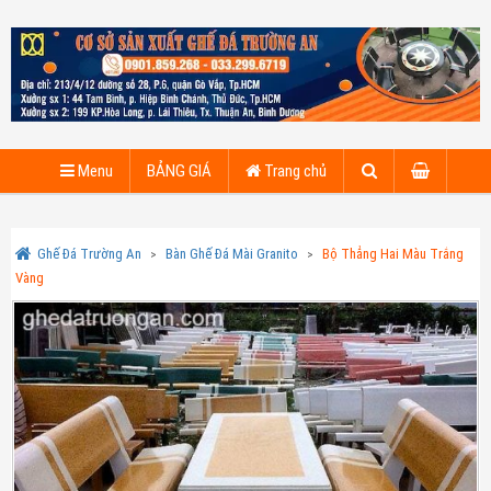
Menu
BẢNG GIÁ
Trang chủ
Ghế Đá Trường An
Bàn Ghế Đá Mài Granito
Bộ Thẳng Hai Màu Trắng
Vàng