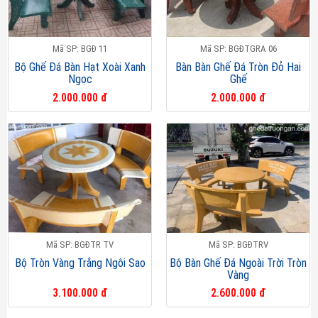
Mã SP: BGĐ 11
Mã SP: BGĐTGRA 06
Bộ Ghế Đá Bàn Hạt Xoài Xanh
Bàn Bàn Ghế Đá Tròn Đỏ Hai
Ngọc
Ghế
2.000.000 đ
2.000.000 đ
Mã SP: BGĐTR TV
Mã SP: BGĐTRV
Bộ Tròn Vàng Trắng Ngôi Sao
Bộ Bàn Ghế Đá Ngoài Trời Tròn
Vàng
3.100.000 đ
2.600.000 đ