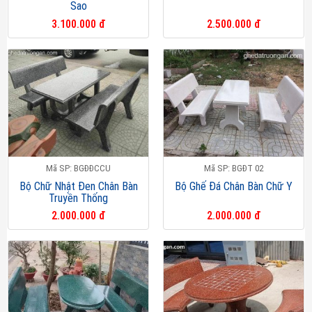
Sao
3.100.000 đ
2.500.000 đ
Mã SP: BGĐĐCCU
Mã SP: BGĐT 02
Bộ Chữ Nhật Đen Chân Bàn
Bộ Ghế Đá Chân Bàn Chữ Y
Truyền Thống
2.000.000 đ
2.000.000 đ