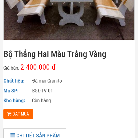
Bộ Thẳng Hai Màu Trắng Vàng
2.400.000 đ
Giá bán:
Chất liệu:
Đá mài Granito
Mã SP:
BGĐTV 01
Kho hàng:
Còn hàng
ĐẶT MUA
CHI TIẾT SẢN PHẨM