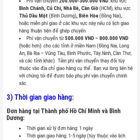
Phí vận chuyển
200.000-300.000 VND
: khu vực
Bình Chánh, Củ Chi, Nhà Bè, Cần Giờ
(HCM), khu vực
Thủ Dầu Một
(Bình Dương)
, Biên Hòa
(Đồng Nai),…
hoặc miễn phí giao ở các khu vực này nếu có lịch giao
hàng thuận tiện để ghép chuyến.
Phí vận chuyển từ
500.000 VND – 800.000 VND
(hoặc hơn): cho các tỉnh ở miền Nam (Đồng Nai, Long
An, Bà Rịa – Vũng Tàu, Bình Phước, Tây Ninh, Cần Thơ,
và các tỉnh khác). Tiền phí vận chuyển thay đổi tùy
thuộc vào địa chỉ giao hàng cụ thể. Bạn vui lòng liên hệ
với chúng tôi để được báo phụ phí vận chuyển chính
xác.
3) Thời gian giao hàng:
Đơn hàng tại Thành phố Hồ Chí Minh và Bình
Dương:
Thời gian xử lý đơn hàng: 1 ngày
Thời gian giao hàng: 1-5 ngày (tùy thuộc vào lịch