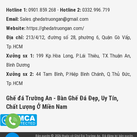
Hotline 1:
0901.859.268
-
Hotline 2:
0332.996.719
Email:
Sales.ghedatruongan@gmail.com
Website:
https://ghedatruongan.com/
Địa chỉ:
213/4/12, đường số 28, phường 6, Quận Gò Vấp,
Tp.HCM
Xưởng sx 1:
199 Kp.Hòa Long, P.Lái Thiêu, TX.Thuận An,
Bình Dương
Xưởng sx 2:
44 Tam Bình, P.Hiệp Bình Chánh, Q.Thủ Đức,
Tp.HCM
Ghế đá Trường An - Bàn Ghế Đá Đẹp, Uy Tín,
Chất Lượng Ở Miền Nam
Bản quyền © 2026 thuộc về
Ghế Đá Trường An
. Đã đăng ký bản quyền.