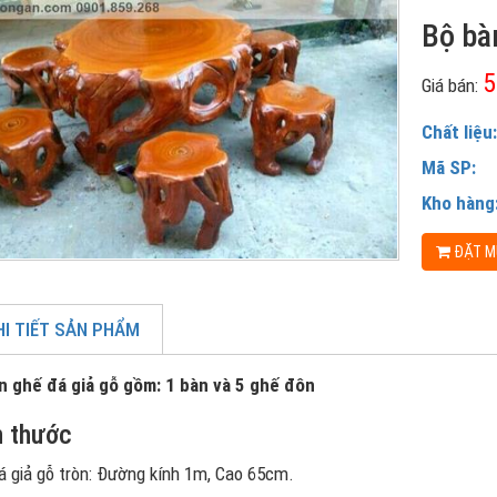
Bộ bà
5
Giá bán:
Chất liệu
Mã SP:
Kho hàng
ĐẶT M
I TIẾT SẢN PHẨM
n ghế đá giả gỗ gồm: 1 bàn và 5 ghế đôn
h thước
á giả gỗ tròn: Đường kính 1m, Cao 65cm.