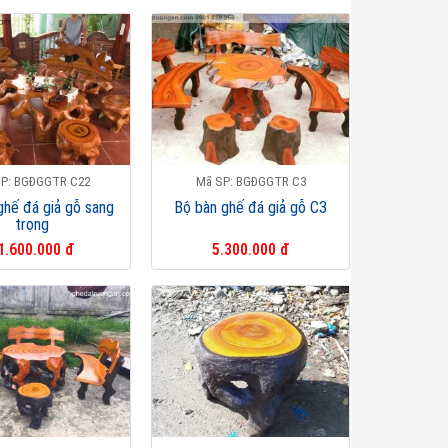
P: BGĐGGTR C22
Mã SP: BGĐGGTR C3
ghế đá giả gỗ sang
Bộ bàn ghế đá giả gỗ C3
trọng
1.600.000 đ
5.300.000 đ