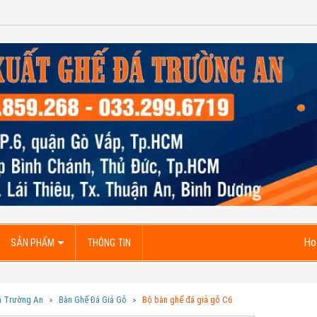
Ho
SẢN PHẨM
THÔNG TIN
á Trường An
Bàn Ghế Đá Giả Gỗ
Bộ bàn ghế đá giả gỗ C6