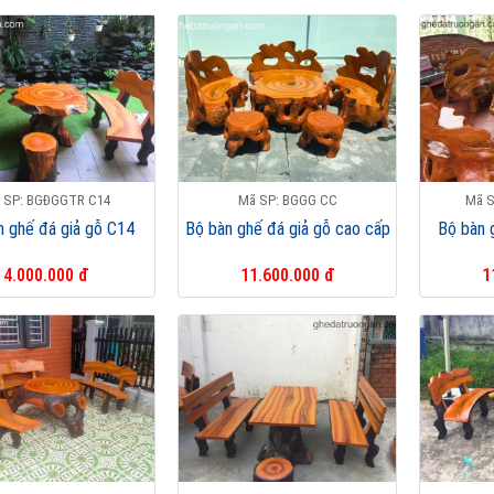
 SP: BGĐGGTR C14
Mã SP: BGGG CC
Mã S
n ghế đá giả gỗ C14
Bộ bàn ghế đá giả gỗ cao cấp
Bộ bàn 
4.000.000 đ
11.600.000 đ
1