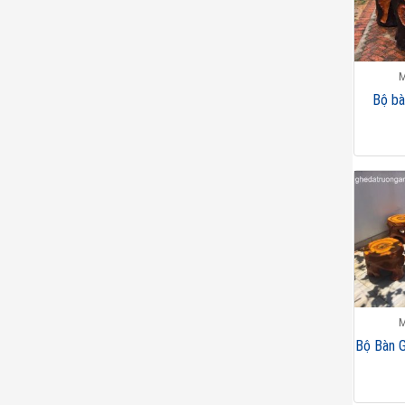
M
Bộ bà
M
Bộ Bàn 