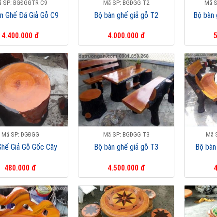
 SP: BGĐGGTR C9
Mã SP: BGĐGG T2
Mã S
n Ghế Đá Giả Gỗ C9
Bộ bàn ghế giả gỗ T2
Bộ bàn 
4.400.000 đ
4.000.000 đ
5
Mã SP: ĐGĐGG
Mã SP: BGĐGG T3
Mã 
Ghế Giả Gỗ Gốc Cây
Bộ bàn ghế giả gỗ T3
Bộ bàn
480.000 đ
4.500.000 đ
4