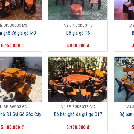
ã SP: BGĐGG M3
Mã SP: BGĐGG T5
Mã
n ghế đá giả gỗ M3
Bộ giả gỗ T6
B
6.150.000 đ
4.000.000 đ
4
ã SP: BGĐGG GC
Mã SP: BGĐGGTR C17
Mã S
Ghế Đá Giả Gỗ Gốc Cây
Bộ bàn ghế đá giả gỗ C17
Bộ bàn 
5.100.000 đ
5.900.000 đ
5