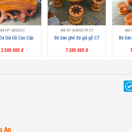
Mã SP: GĐGGCC
Mã SP: BGĐGGTR C7
Mã 
Đá Giả Gỗ Cao Cấp
Bộ bàn ghế đá giả gỗ C7
Bộ bàn
2.500.000 đ
7.200.000 đ
7
g An