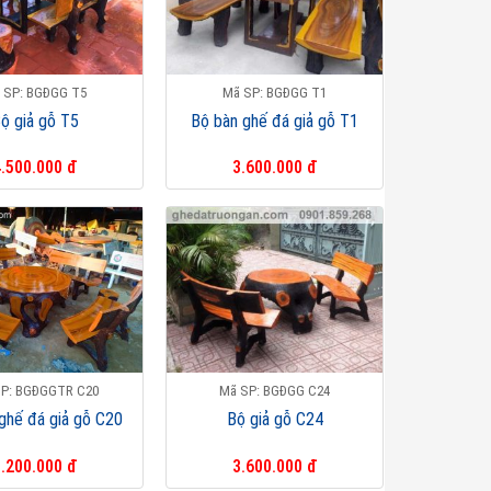
 SP: BGĐGG T5
Mã SP: BGĐGG T1
ộ giả gỗ T5
Bộ bàn ghế đá giả gỗ T1
.500.000 đ
3.600.000 đ
P: BGĐGGTR C20
Mã SP: BGĐGG C24
ghế đá giả gỗ C20
Bộ giả gỗ C24
.200.000 đ
3.600.000 đ