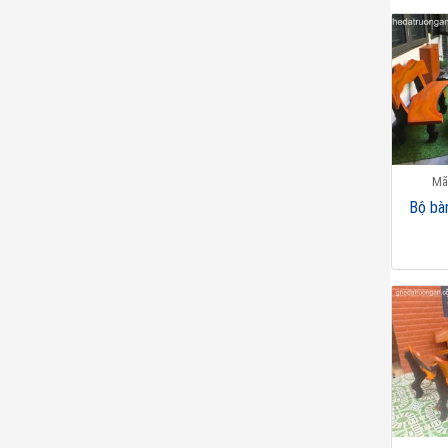
Mã
Bộ bà