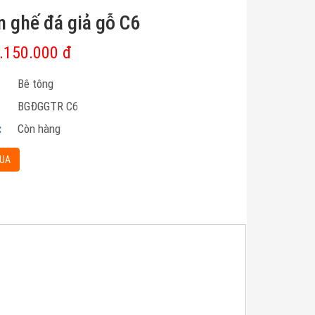
n ghế đá giả gỗ C6
.150.000 đ
:
Bê tông
BGĐGGTR C6
:
Còn hàng
UA