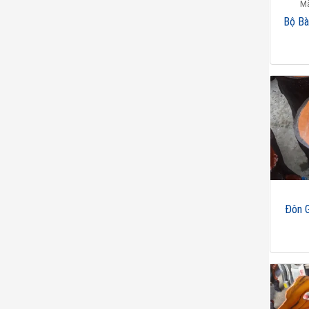
Mã
Bộ Bà
Đôn 