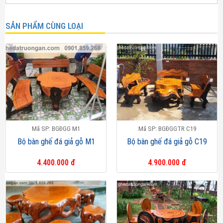
SẢN PHẨM CÙNG LOẠI
Mã SP: BGĐGG M1
Mã SP: BGĐGGTR C19
Bộ bàn ghế đá giả gỗ M1
Bộ bàn ghế đá giả gỗ C19
4.400.000 đ
4.900.000 đ