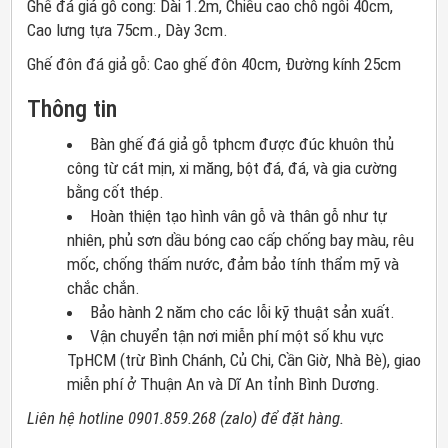
Ghế đá giả gỗ cong: Dài 1.2m, Chiều cao chỗ ngồi 40cm,
Cao lưng tựa 75cm., Dày 3cm.
Ghế đôn đá giả gỗ: Cao ghế đôn 40cm, Đường kính 25cm
Thông tin
Bàn ghế đá giả gỗ tphcm được đúc khuôn thủ
công từ cát mịn, xi măng, bột đá, đá, và gia cường
bằng cốt thép.
Hoàn thiện tạo hình vân gỗ và thân gỗ như tự
nhiên, phủ sơn dầu bóng cao cấp chống bay màu, rêu
mốc, chống thấm nước, đảm bảo tính thẩm mỹ và
chắc chắn.
Bảo hành 2 năm cho các lỗi kỹ thuật sản xuất.
Vận chuyển tận nơi miễn phí một số khu vực
TpHCM (trừ Bình Chánh, Củ Chi, Cần Giờ, Nhà Bè), giao
miễn phí ở Thuận An và Dĩ An tỉnh Bình Dương.
Liên hệ hotline 0901.859.268 (zalo) để đặt hàng.