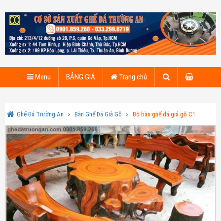
Menu
BẢNG GIÁ
Trang chủ
Ghế Đá Trường An
Bàn Ghế Đá Giả Gỗ
Bộ bàn ghế đá giả gỗ C1