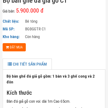
Bộ bàn ghế đá giả gỗ C1
5.900.000 đ
Giá bán:
Chất liệu:
Bê tông
Mã SP:
BGĐGGTR C1
Kho hàng:
Còn hàng
ĐẶT MUA
CHI TIẾT SẢN PHẨM
Bộ bàn ghế đá giả gỗ gồm: 1 bàn và 3 ghế cong và 2
đôn
Kích thước
Bàn đá giả gỗ con voi: dài 1m Cao 65cm.