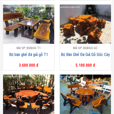
Mã SP: BGĐGG T1
Mã SP: BGĐGG GC
Bộ bàn ghế đá giả gỗ T1
Bộ Bàn Ghế Đá Giả Gỗ Gốc Cây
3.600.000 đ
5.100.000 đ