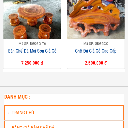
Mã SP: BGĐGG T6
Mã SP: GĐGGCC
Bàn Ghế Đá Mài Sơn Giả Gỗ
Ghế Đá Giả Gỗ Cao Cấp
7.250.000 đ
2.500.000 đ
DANH MỤC :
TRANG CHỦ
BẢNG GIÁ BÀN GHẾ ĐÁ