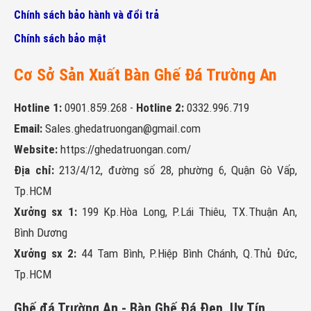
Chính sách bảo hành và đổi trả
Chính sách bảo mật
Cơ Sở Sản Xuất Bàn Ghế Đá Trường An
Hotline 1:
0901.859.268
-
Hotline 2:
0332.996.719
Email:
Sales.ghedatruongan@gmail.com
Website:
https://ghedatruongan.com/
Địa chỉ:
213/4/12, đường số 28, phường 6, Quận Gò Vấp,
Tp.HCM
Xưởng sx 1:
199 Kp.Hòa Long, P.Lái Thiêu, TX.Thuận An,
Bình Dương
Xưởng sx 2:
44 Tam Bình, P.Hiệp Bình Chánh, Q.Thủ Đức,
Tp.HCM
Ghế đá Trường An - Bàn Ghế Đá Đẹp, Uy Tín,